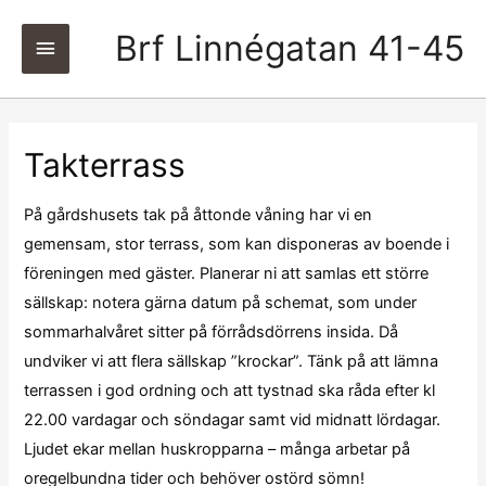
Brf Linnégatan 41-45
Huvudmeny
Takterrass
På gårdshusets tak på åttonde våning har vi en
gemensam, stor terrass, som kan disponeras av boende i
föreningen
med gäster. Planerar ni att samlas ett större
sällskap: notera gärna datum på schemat, som under
sommarhalvåret sitter på förrådsdörrens insida. Då
undviker vi att flera sällskap ”krockar”. Tänk på att lämna
terrassen i god ordning och att tystnad ska råda efter kl
22.00 vardagar och söndagar samt vid midnatt lördagar.
Ljudet ekar mellan huskropparna – många arbetar på
oregelbundna tider och behöver ostörd sömn!