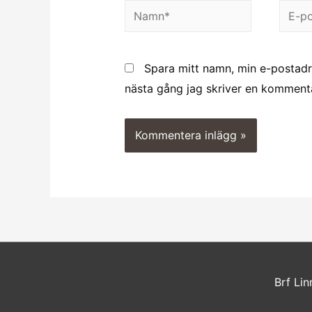
Namn*
E-
post*
Spara mitt namn, min e-postadr
nästa gång jag skriver en kommenta
Brf Li