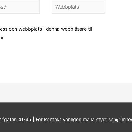
Webbplats
ess och webbplats i denna webbläsare till
r.
nnégatan 41-45
| För kontakt vänligen maila styrelsen@linne